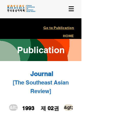
Go to Publication
HOME
Publication
Journal
[The Southeas
t Asian
Review]
&lt;
&gt;
1993
제 02권