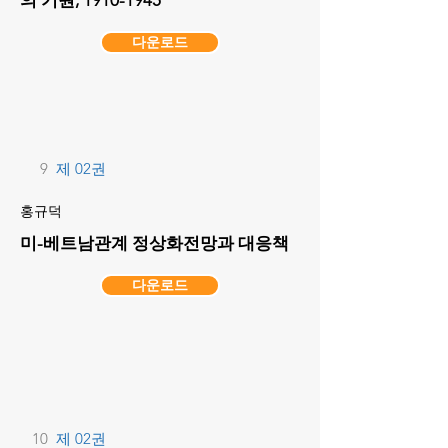
의 기원,
1910-1945
다운로드
9
제 02권
홍규덕
미-베트남관계 정상화전망과 대응책
다운로드
10
제 02권