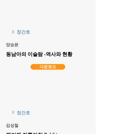
8
창간호
양승윤
동남아의 이슬람 -역사와 현황
다운로드
9
창간호
김성철