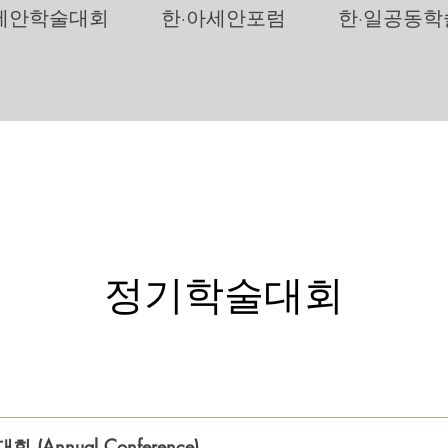
아세안학술대회
·아세안포럼
·일공동
한
한
정기학술대회
(Annual Conference)