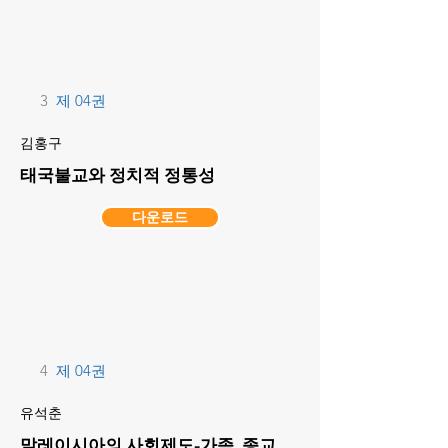
3
제 04권
김홍구
태국불교와 정치적 정통성
다운로드
4
제 04권
유석춘
말레이시아의 사회제도-가족, 종교,