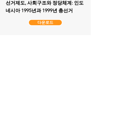
선거제도, 사회구조와 정당체계: 인도
네시아 1995년과 1999년 총선거
다운로드
15
제 15권
1호
박금희
인도네시아 기독교도-무슬림 종교분
쟁의 원인: 중부 술라웨시의 뽀소와 말
루꾸 군도를 중심으로
다운로드