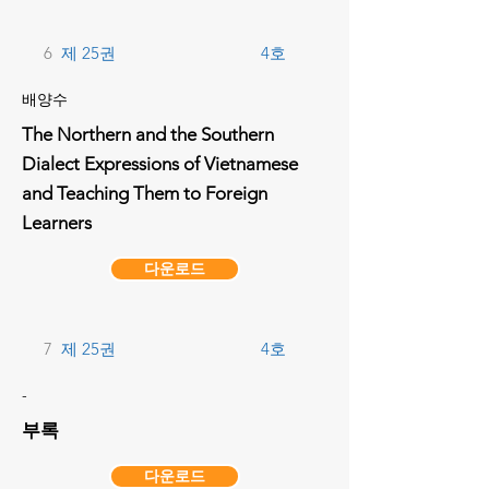
6
제 25권
4호
배양수
The Northern and the Southern
Dialect Expressions of Vietnamese
and Teaching Them to Foreign
Learners
다운로드
7
제 25권
4호
-
부록
다운로드