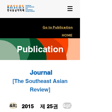
Go to Publication
HOME
Publication
Journal
[The Southeas
t Asian
Review]
&lt;
&gt;
2015
제 25권