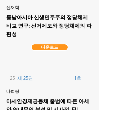
신재혁
동남아시아 신생민주주의 정당체제
비교 연구: 선거제도와 정당체제의 파
편성
다운로드
25
제 25권
1호
나희량
아세안경제공동체 출범에 따른 아세
안 역내무역 분석 및 시사점: EU,
NAFTA, MERCOSUR와의 비교를 중
심으로