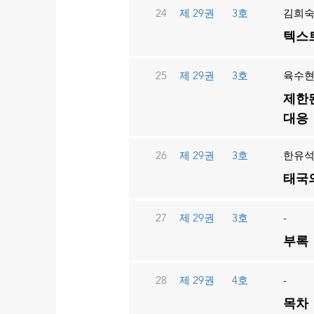
24
제 29권
3호
김희
텍스트
25
제 29권
3호
육수
제한
대응
26
제 29권
3호
한유
태국의
27
제 29권
3호
-
부록
28
제 29권
4호
-
목차