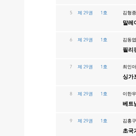
5
제 29권
1호
김형종
말레이
6
제 29권
1호
김동
필리핀
7
제 29권
1호
최인
싱가포
8
제 29권
1호
이한우
베트남
9
제 29권
1호
김홍
초국