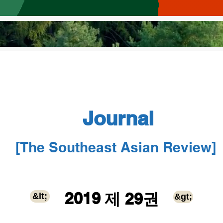
Journal
[The Southeas
t Asian Review]
2019
제 29권
&lt;
&gt;