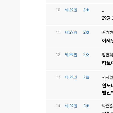
10
제 29권
2호
_
29권
11
제 29권
2호
배기현
아세안
12
제 29권
2호
정연
캄보디
13
제 29권
2호
서지원
인도네
발전*
14
제 29권
2호
박은