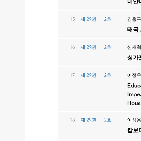
미얀마
15
제 29권
2호
김홍구
태국 
16
제 29권
2호
신재
싱가
17
제 29권
2호
이정
Educa
Impea
House
18
제 29권
2호
이성
캄보