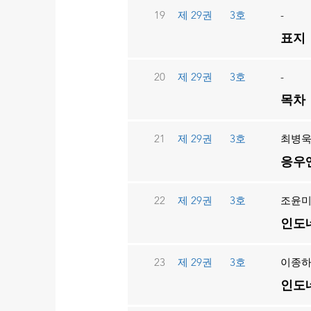
19
제 29권
3호
-
표지
20
제 29권
3호
-
목차
21
제 29권
3호
최병
응우옌
22
제 29권
3호
조윤
인도네
23
제 29권
3호
이종하
인도