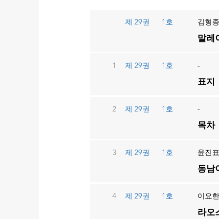
제 29권
1호
김형종
말레이
1
제 29권
1호
-
표지
2
제 29권
1호
-
목차
3
제 29권
1호
윤진
동남아
4
제 29권
1호
이요
라오스